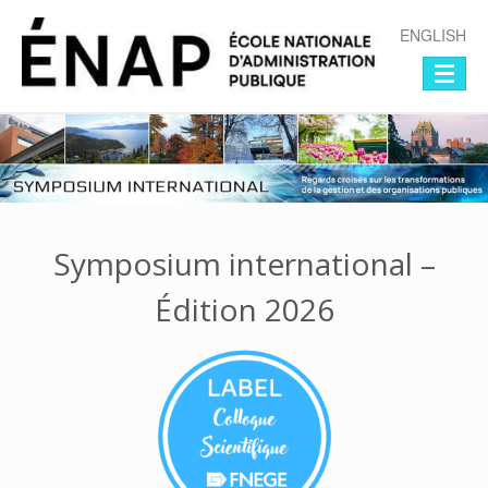
Symposium en management publ
ENGLISH
Symposium international –
Édition 2026